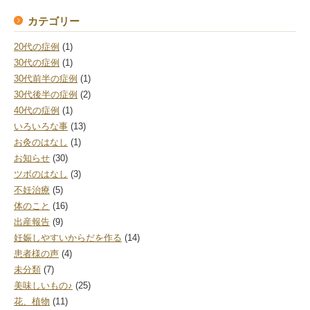
カテゴリー
20代の症例
(1)
30代の症例
(1)
30代前半の症例
(1)
30代後半の症例
(2)
40代の症例
(1)
いろいろな事
(13)
お灸のはなし
(1)
お知らせ
(30)
ツボのはなし
(3)
不妊治療
(5)
体のこと
(16)
出産報告
(9)
妊娠しやすいからだを作る
(14)
患者様の声
(4)
未分類
(7)
美味しいもの♪
(25)
花、植物
(11)