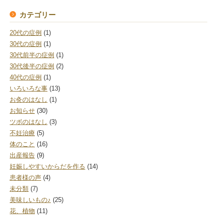
カテゴリー
20代の症例
(1)
30代の症例
(1)
30代前半の症例
(1)
30代後半の症例
(2)
40代の症例
(1)
いろいろな事
(13)
お灸のはなし
(1)
お知らせ
(30)
ツボのはなし
(3)
不妊治療
(5)
体のこと
(16)
出産報告
(9)
妊娠しやすいからだを作る
(14)
患者様の声
(4)
未分類
(7)
美味しいもの♪
(25)
花、植物
(11)