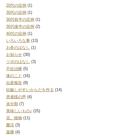
20代の症例
(1)
30代の症例
(1)
30代前半の症例
(1)
30代後半の症例
(2)
40代の症例
(1)
いろいろな事
(13)
お灸のはなし
(1)
お知らせ
(30)
ツボのはなし
(3)
不妊治療
(5)
体のこと
(16)
出産報告
(9)
妊娠しやすいからだを作る
(14)
患者様の声
(4)
未分類
(7)
美味しいもの♪
(25)
花、植物
(11)
菌活
(3)
薬膳
(4)