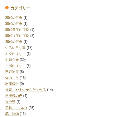
カテゴリー
20代の症例
(1)
30代の症例
(1)
30代前半の症例
(1)
30代後半の症例
(2)
40代の症例
(1)
いろいろな事
(13)
お灸のはなし
(1)
お知らせ
(30)
ツボのはなし
(3)
不妊治療
(5)
体のこと
(16)
出産報告
(9)
妊娠しやすいからだを作る
(14)
患者様の声
(4)
未分類
(7)
美味しいもの♪
(25)
花、植物
(11)