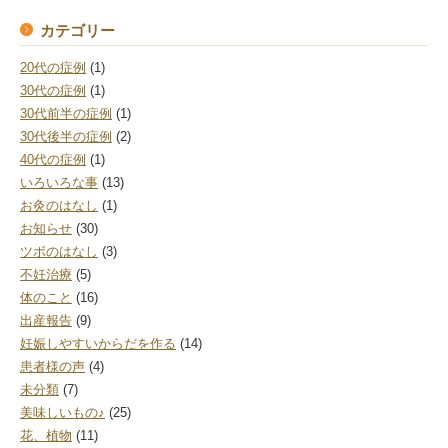
カテゴリー
20代の症例
(1)
30代の症例
(1)
30代前半の症例
(1)
30代後半の症例
(2)
40代の症例
(1)
いろいろな事
(13)
お灸のはなし
(1)
お知らせ
(30)
ツボのはなし
(3)
不妊治療
(5)
体のこと
(16)
出産報告
(9)
妊娠しやすいからだを作る
(14)
患者様の声
(4)
未分類
(7)
美味しいもの♪
(25)
花、植物
(11)